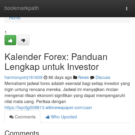
Home
bookmarkpath
Togg
navi
Home
1
Kalender Forex: Panduan
Lengkap untuk Investor
harmonyoinj181609
86 days ago
News
Discuss
Memahami jadwal forex adalah esensial bagi setiap investor yang
ingin untung rencana mereka. Jadwal ini menyajikan rincian
mengenai rilisan ekonomi signifikan yang dapat mempengaruhi
nilai mata uang. Periksa dengan
https://faycfjg508813.wikinewspaper.com/user
Comments
Who Upvoted
Comments