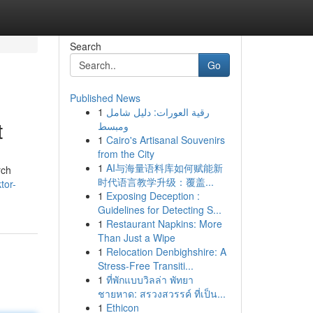
Search
Go
Published News
1
رقية العورات: دليل شامل
t
ومبسط
1
Cairo's Artisanal Souvenirs
from the City
1
AI与海量语料库如何赋能新
rch
时代语言教学升级：覆盖...
tor-
1
Exposing Deception :
Guidelines for Detecting S...
1
Restaurant Napkins: More
Than Just a Wipe
1
Relocation Denbighshire: A
Stress-Free Transiti...
1
ที่พักแบบวิลล่า พัทยา
ชายหาด: สรวงสวรรค์ ที่เป็น...
1
Ethicon