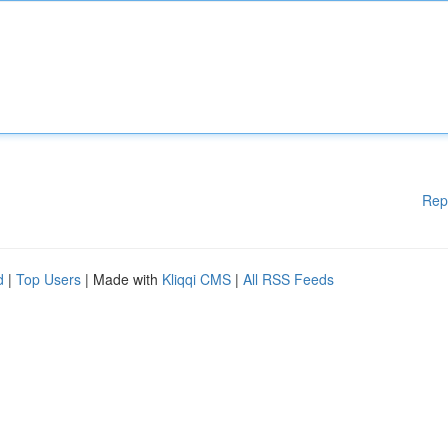
Rep
d
|
Top Users
| Made with
Kliqqi CMS
|
All RSS Feeds