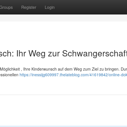
Groups
Register
Login
sch: Ihr Weg zur Schwangerschaf
n Möglichkeit , Ihre Kinderwunsch auf dem Weg zum Ziel zu bringen. Du
essionellen
https://inessijg609997.thelateblog.com/41619842/online-dok