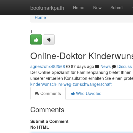
Home
bookmarkpath
Home
New
Submit
Home
1
Online-Doktor Kinderwun
agneszohx482568
87 days ago
News
Discuss
Der Online Spezialist für Familienplanung bietet Ihne
unserer virtuellen Konsultation erhalten Sie einen prof
kinderwunsch-ihr-weg-zur-schwangerschaft
Comments
Who Upvoted
Comments
Submit a Comment
No HTML