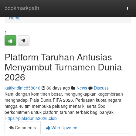
Home
bookmarkpath
Togg
navi
Home
1
Platform Taruhan Antusias
Menyambut Turnamen Dunia
2026
kaitlyndlmc858040
86 days ago
News
Discuss
Kami dengan komitmen besar, mengungkapkan kegembiraan
menghadapi Piala Dunia FIFA 2026. Perluasan kuota negara
hingga 48 tim membuka peluang menarik, serta Sbo
berkomitmen untuk platform taruhan terbaik bagi banyak
Https://pialadunia2026.club
Comments
Who Upvoted