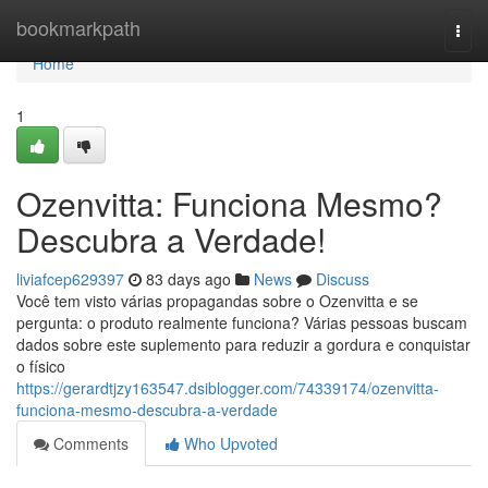
Home
bookmarkpath
Togg
navi
Home
1
Ozenvitta: Funciona Mesmo?
Descubra a Verdade!
liviafcep629397
83 days ago
News
Discuss
Você tem visto várias propagandas sobre o Ozenvitta e se
pergunta: o produto realmente funciona? Várias pessoas buscam
dados sobre este suplemento para reduzir a gordura e conquistar
o físico
https://gerardtjzy163547.dsiblogger.com/74339174/ozenvitta-
funciona-mesmo-descubra-a-verdade
Comments
Who Upvoted