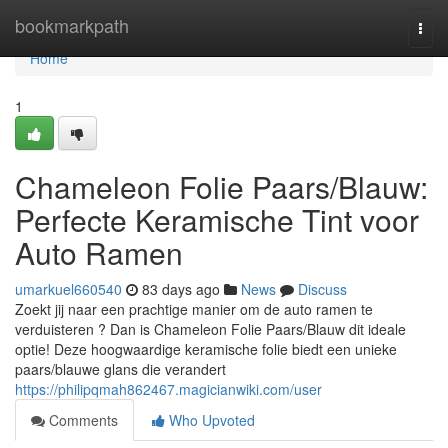
Home
bookmarkpath
Togg
navi
Home
1
Chameleon Folie Paars/Blauw:
Perfecte Keramische Tint voor
Auto Ramen
umarkuel660540
83 days ago
News
Discuss
Zoekt jij naar een prachtige manier om de auto ramen te
verduisteren ? Dan is Chameleon Folie Paars/Blauw dit ideale
optie! Deze hoogwaardige keramische folie biedt een unieke
paars/blauwe glans die verandert
https://philipqmah862467.magicianwiki.com/user
Comments
Who Upvoted