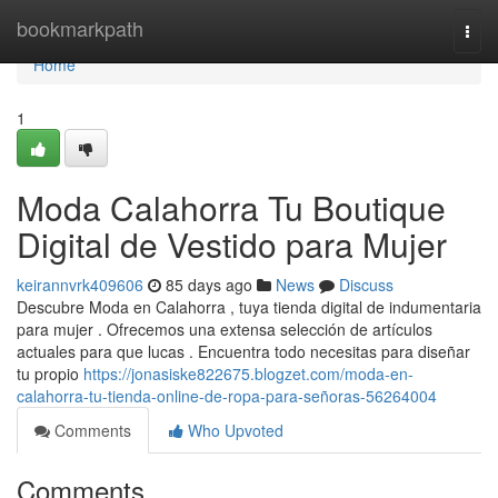
Home
bookmarkpath
Togg
navi
Home
1
Moda Calahorra Tu Boutique
Digital de Vestido para Mujer
keirannvrk409606
85 days ago
News
Discuss
Descubre Moda en Calahorra , tuya tienda digital de indumentaria
para mujer . Ofrecemos una extensa selección de artículos
actuales para que lucas . Encuentra todo necesitas para diseñar
tu propio
https://jonasiske822675.blogzet.com/moda-en-
calahorra-tu-tienda-online-de-ropa-para-señoras-56264004
Comments
Who Upvoted
Comments