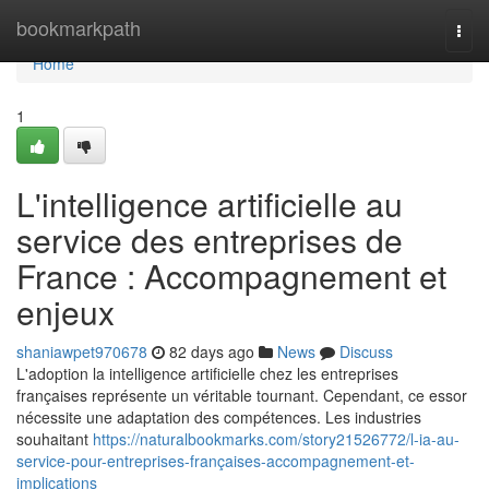
Home
bookmarkpath
Togg
navi
Home
1
L'intelligence artificielle au
service des entreprises de
France : Accompagnement et
enjeux
shaniawpet970678
82 days ago
News
Discuss
L'adoption la intelligence artificielle chez les entreprises
françaises représente un véritable tournant. Cependant, ce essor
nécessite une adaptation des compétences. Les industries
souhaitant
https://naturalbookmarks.com/story21526772/l-ia-au-
service-pour-entreprises-françaises-accompagnement-et-
implications