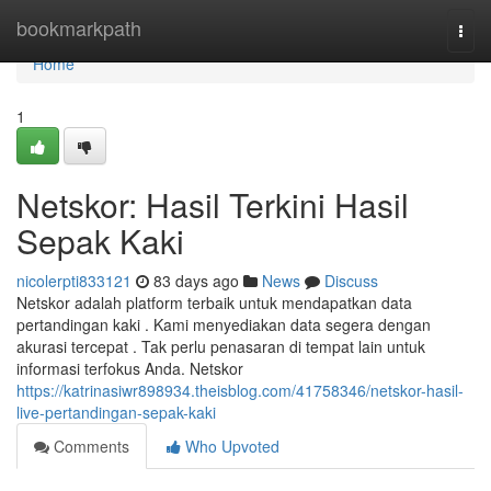
Home
bookmarkpath
Togg
navi
Home
1
Netskor: Hasil Terkini Hasil
Sepak Kaki
nicolerpti833121
83 days ago
News
Discuss
Netskor adalah platform terbaik untuk mendapatkan data
pertandingan kaki . Kami menyediakan data segera dengan
akurasi tercepat . Tak perlu penasaran di tempat lain untuk
informasi terfokus Anda. Netskor
https://katrinasiwr898934.theisblog.com/41758346/netskor-hasil-
live-pertandingan-sepak-kaki
Comments
Who Upvoted