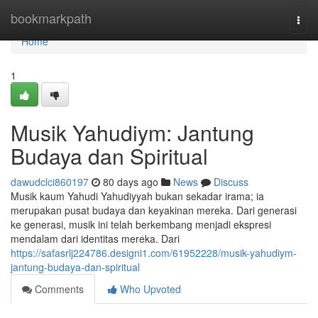
Home
bookmarkpath
Togg
navi
Home
1
Musik Yahudiym: Jantung
Budaya dan Spiritual
dawudclci860197
80 days ago
News
Discuss
Musik kaum Yahudi Yahudiyyah bukan sekadar irama; ia
merupakan pusat budaya dan keyakinan mereka. Dari generasi
ke generasi, musik ini telah berkembang menjadi ekspresi
mendalam dari identitas mereka. Dari
https://safasrlj224786.designi1.com/61952228/musik-yahudiym-
jantung-budaya-dan-spiritual
Comments
Who Upvoted