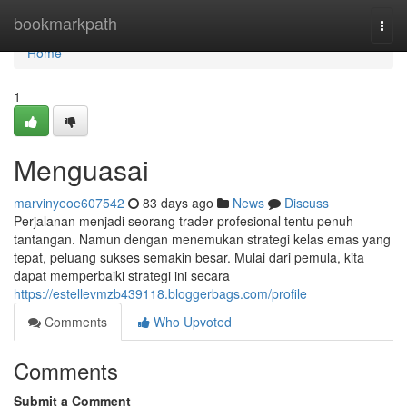
Home
bookmarkpath
Togg
navi
Home
1
Menguasai
marvinyeoe607542
83 days ago
News
Discuss
Perjalanan menjadi seorang trader profesional tentu penuh
tantangan. Namun dengan menemukan strategi kelas emas yang
tepat, peluang sukses semakin besar. Mulai dari pemula, kita
dapat memperbaiki strategi ini secara
https://estellevmzb439118.bloggerbags.com/profile
Comments
Who Upvoted
Comments
Submit a Comment