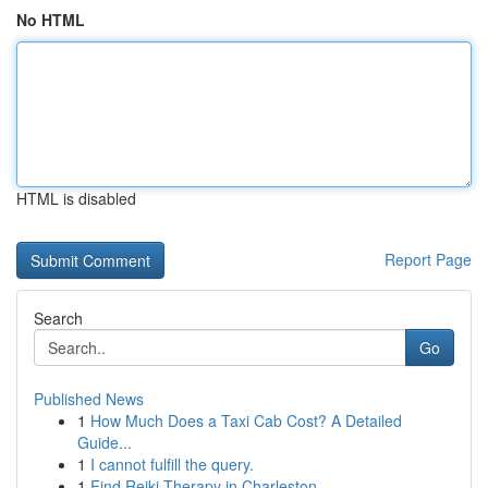
No HTML
HTML is disabled
Report Page
Search
Go
Published News
1
How Much Does a Taxi Cab Cost? A Detailed
Guide...
1
I cannot fulfill the query.
1
Find Reiki Therapy in Charleston