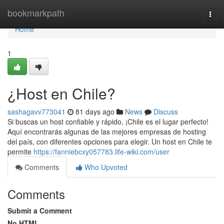
Home
bookmarkpath
Togg
navi
Home
1
¿Host en Chile?
sashagavv773041
81 days ago
News
Discuss
Si buscas un host confiable y rápido, ¡Chile es el lugar perfecto!
Aquí encontrarás algunas de las mejores empresas de hosting
del país, con diferentes opciones para elegir. Un host en Chile te
permite
https://fanniebcxy057783.life-wiki.com/user
Comments
Who Upvoted
Comments
Submit a Comment
No HTML