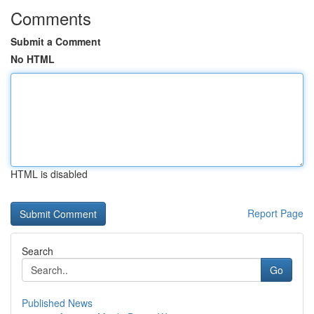
Comments
Submit a Comment
No HTML
HTML is disabled
Report Page
Search
Go
Published News