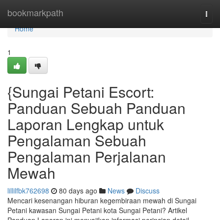
Home
bookmarkpath
Togg
navi
Home
1
{Sungai Petani Escort:
Panduan Sebuah Panduan
Laporan Lengkap untuk
Pengalaman Sebuah
Pengalaman Perjalanan
Mewah
lillilfbk762698
80 days ago
News
Discuss
Mencari kesenangan hiburan kegembiraan mewah di Sungai
Petani kawasan Sungai Petani kota Sungai Petani? Artikel