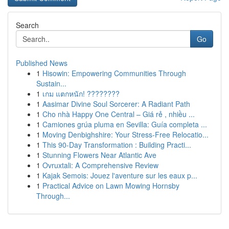
Search
Go
Published News
1
Hisowin: Empowering Communities Through
Sustain...
1
เกม แตกหนัก! ????????
1
Aasimar Divine Soul Sorcerer: A Radiant Path
1
Cho nhà Happy One Central – Giá rẻ , nhiều ...
1
Camiones grúa pluma en Sevilla: Guía completa ...
1
Moving Denbighshire: Your Stress-Free Relocatio...
1
This 90-Day Transformation : Building Practi...
1
Stunning Flowers Near Atlantic Ave
1
Ovruxtali: A Comprehensive Review
1
Kajak Semois: Jouez l'aventure sur les eaux p...
1
Practical Advice on Lawn Mowing Hornsby
Through...