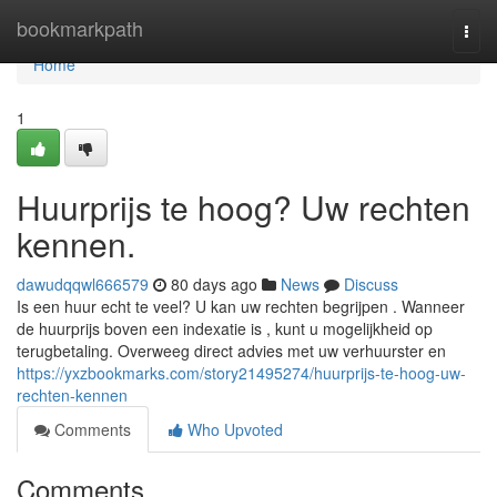
Home
bookmarkpath
Togg
navi
Home
1
Huurprijs te hoog? Uw rechten
kennen.
dawudqqwl666579
80 days ago
News
Discuss
Is een huur echt te veel? U kan uw rechten begrijpen . Wanneer
de huurprijs boven een indexatie is , kunt u mogelijkheid op
terugbetaling. Overweeg direct advies met uw verhuurster en
https://yxzbookmarks.com/story21495274/huurprijs-te-hoog-uw-
rechten-kennen
Comments
Who Upvoted
Comments