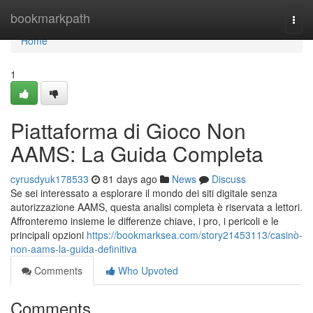
Home
bookmarkpath
Togg
navi
Home
1
Piattaforma di Gioco Non
AAMS: La Guida Completa
cyrusdyuk178533
81 days ago
News
Discuss
Se sei interessato a esplorare il mondo dei siti digitale senza
autorizzazione AAMS, questa analisi completa è riservata a lettori.
Affronteremo insieme le differenze chiave, i pro, i pericoli e le
principali opzioni
https://bookmarksea.com/story21453113/casinò-
non-aams-la-guida-definitiva
Comments
Who Upvoted
Comments