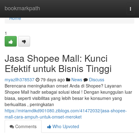
Home
bookmarkpath
Togg
navi
Home
1
Jasa Shopee Mall: Kunci
Efektif untuk Bisnis Tinggi
myazllh378537
79 days ago
News
Discuss
Berencana meningkatkan omset Anda di Shopee? Layanan
Shopee Mall hadir sebagai solusi ideal ! Dengan keunggulan luar
biasa, seperti visibilitas yang lebih besar ke konsumen yang
berkualitas , peningkatan
https://miriamdikd901080.ziblogs.com/41472032/jasa-shopee-
mall-cara-ampuh-untuk-omset-meroket
Comments
Who Upvoted