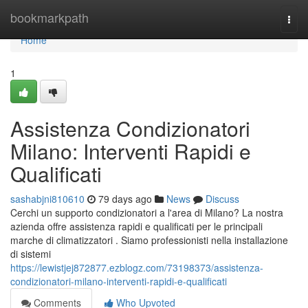
Home
bookmarkpath
Togg
navi
Home
1
Assistenza Condizionatori
Milano: Interventi Rapidi e
Qualificati
sashabjni810610
79 days ago
News
Discuss
Cerchi un supporto condizionatori a l'area di Milano? La nostra
azienda offre assistenza rapidi e qualificati per le principali
marche di climatizzatori . Siamo professionisti nella installazione
di sistemi
https://lewistjej872877.ezblogz.com/73198373/assistenza-
condizionatori-milano-interventi-rapidi-e-qualificati
Comments
Who Upvoted