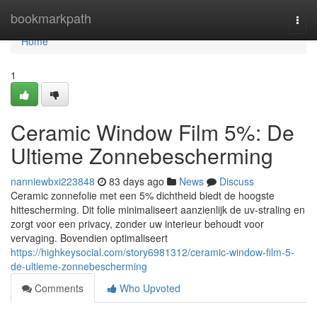
Home
bookmarkpath
Togg
navi
Home
1
Ceramic Window Film 5%: De
Ultieme Zonnebescherming
nanniewbxi223848
83 days ago
News
Discuss
Ceramic zonnefolie met een 5% dichtheid biedt de hoogste
hittescherming. Dit folie minimaliseert aanzienlijk de uv-straling en
zorgt voor een privacy, zonder uw interieur behoudt voor
vervaging. Bovendien optimaliseert
https://highkeysocial.com/story6981312/ceramic-window-film-5-
de-ultieme-zonnebescherming
Comments
Who Upvoted