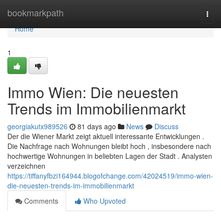
Home
bookmarkpath
Togg
navi
Home
1
Immo Wien: Die neuesten
Trends im Immobilienmarkt
georgiakutx989526
81 days ago
News
Discuss
Der die Wiener Markt zeigt aktuell interessante Entwicklungen .
Die Nachfrage nach Wohnungen bleibt hoch , insbesondere nach
hochwertige Wohnungen in beliebten Lagen der Stadt . Analysten
verzeichnen
https://tiffanyfbzi164944.blogofchange.com/42024519/immo-wien-
die-neuesten-trends-im-immobilienmarkt
Comments
Who Upvoted