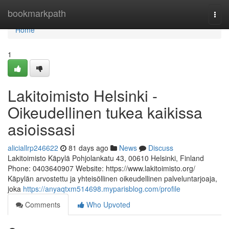
Home
bookmarkpath
Togg
navi
Home
1
Lakitoimisto Helsinki -
Oikeudellinen tukea kaikissa
asioissasi
aliciallrp246622
81 days ago
News
Discuss
Lakitoimisto Käpylä Pohjolankatu 43, 00610 Helsinki, Finland
Phone: 0403640907 Website: https://www.lakitoimisto.org/
Käpylän arvostettu ja yhteisöllinen oikeudellinen palveluntarjoaja,
joka
https://anyaqtxm514698.myparisblog.com/profile
Comments
Who Upvoted