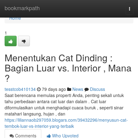
Home
bookmarkpath
Togg
navi
Home
1
Menentukan Cat Dinding :
Bagian Luar vs. Interior , Mana
?
tesstcob410134
79 days ago
News
Discuss
Saat berencana memulas properti Anda, penting sekali untuk
tahu perbedaan antara cat luar dan dalam . Cat luar
diformulasikan untuk menghadapi cuaca buruk , seperti sinar
matahari langsung, hujan , dan
https://liliannaob297059.blogars.com/39432296/menyusun-cat-
tembok-luar-vs-interior-yang-terbaik
Comments
Who Upvoted