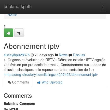
Home
bookmarkpath
Togg
navi
Home
1
Abonnement iptv
aliciayibp028675
79 days ago
News
Discuss
1. Origines et évolution de l’IPTV • Définition initiale : IPTV signifie
« télévision par protocole Internet ». Contrairement aux modes de
diffusion classiques, elle repose sur la transmission de flux
https://omg-directory.com/listings14297497/abonnement-iptv
Comments
Who Upvoted
Comments
Submit a Comment
No HTML