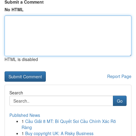
Submit a Comment
No HTML
HTML is disabled
Report Page
Search
Go
Published News
1
Cầu Giải 8 MT: Bí Quyết Soi Cầu Chính Xác Rõ
Ràng
1
Buy copyright UK: A Risky Business