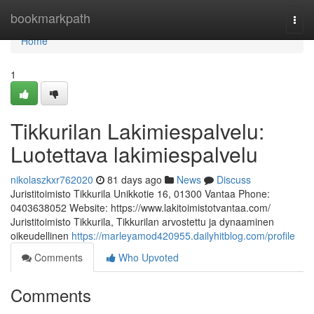
Home
bookmarkpath
Togg
navi
Home
1
Tikkurilan Lakimiespalvelu:
Luotettava lakimiespalvelu
nikolaszkxr762020
81 days ago
News
Discuss
Juristitoimisto Tikkurila Unikkotie 16, 01300 Vantaa Phone:
0403638052 Website: https://www.lakitoimistotvantaa.com/
Juristitoimisto Tikkurila, Tikkurilan arvostettu ja dynaaminen
oikeudellinen
https://marleyamod420955.dailyhitblog.com/profile
Comments
Who Upvoted
Comments