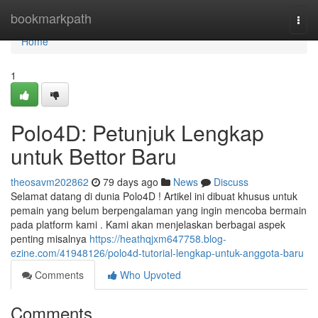
Home
bookmarkpath
Togg
navi
Home
1
Polo4D: Petunjuk Lengkap
untuk Bettor Baru
theosavm202862
79 days ago
News
Discuss
Selamat datang di dunia Polo4D ! Artikel ini dibuat khusus untuk
pemain yang belum berpengalaman yang ingin mencoba bermain
pada platform kami . Kami akan menjelaskan berbagai aspek
penting misalnya
https://heathqjxm647758.blog-
ezine.com/41948126/polo4d-tutorial-lengkap-untuk-anggota-baru
Comments
Who Upvoted
Comments