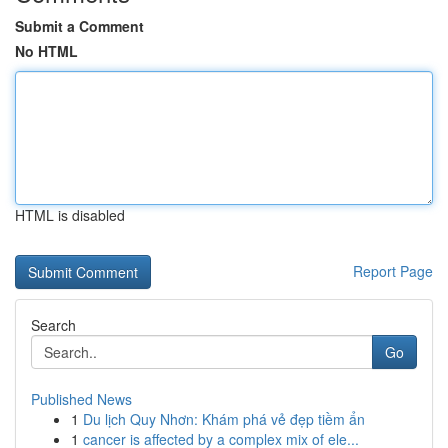
Submit a Comment
No HTML
HTML is disabled
Report Page
Search
Go
Published News
1
Du lịch Quy Nhơn: Khám phá vẻ đẹp tiềm ẩn
1
cancer is affected by a complex mix of ele...