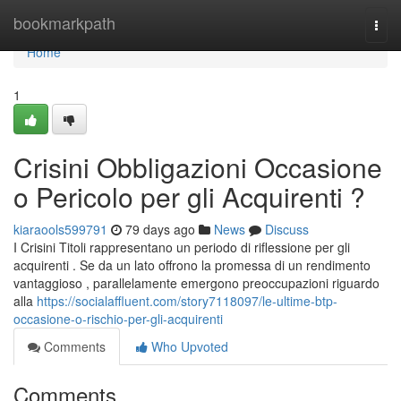
Home
bookmarkpath
Togg
navi
Home
1
Crisini Obbligazioni Occasione
o Pericolo per gli Acquirenti ?
kiaraools599791
79 days ago
News
Discuss
I Crisini Titoli rappresentano un periodo di riflessione per gli
acquirenti . Se da un lato offrono la promessa di un rendimento
vantaggioso , parallelamente emergono preoccupazioni riguardo
alla
https://socialaffluent.com/story7118097/le-ultime-btp-
occasione-o-rischio-per-gli-acquirenti
Comments
Who Upvoted
Comments