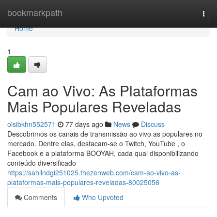
Home
bookmarkpath
Togg
navi
Home
1
Cam ao Vivo: As Plataformas
Mais Populares Reveladas
oisibkhn552571
77 days ago
News
Discuss
Descobrimos os canais de transmissão ao vivo as populares no
mercado. Dentre elas, destacam-se o Twitch, YouTube , o
Facebook e a plataforma BOOYAH, cada qual disponibilizando
conteúdo diversificado
https://sahilndgi251025.thezenweb.com/cam-ao-vivo-as-
plataformas-mais-populares-reveladas-80025056
Comments
Who Upvoted