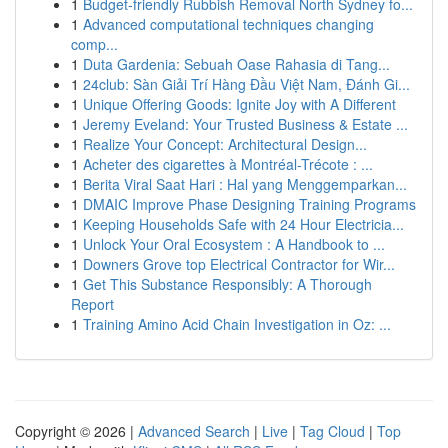
1
Budget-friendly Rubbish Removal North Sydney fo...
1
Advanced computational techniques changing
comp...
1
Duta Gardenia: Sebuah Oase Rahasia di Tang...
1
24club: Sàn Giải Trí Hàng Đầu Việt Nam, Đánh Gi...
1
Unique Offering Goods: Ignite Joy with A Different
1
Jeremy Eveland: Your Trusted Business & Estate ...
1
Realize Your Concept: Architectural Design...
1
Acheter des cigarettes à Montréal-Trécote : ...
1
Berita Viral Saat Hari : Hal yang Menggemparkan...
1
DMAIC Improve Phase Designing Training Programs
1
Keeping Households Safe with 24 Hour Electricia...
1
Unlock Your Oral Ecosystem : A Handbook to ...
1
Downers Grove top Electrical Contractor for Wir...
1
Get This Substance Responsibly: A Thorough
Report
1
Training Amino Acid Chain Investigation in Oz: ...
Copyright © 2026 |
Advanced Search
|
Live
|
Tag Cloud
|
Top