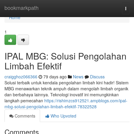
Home
bookmarkpath
Togg
navi
Home
1
IPAL MBG: Solusi Pengolahan
Limbah Efektif
craigghoz066366
79 days ago
News
Discuss
Solusi terbaik untuk kendala pengolahan limbah kini hadir! Sistem
MBG menawarkan teknik ampuh dalam mengolah limbah organik
dan berbahaya lainnya. Teknologi inovatif ini memungkinkan
langkah pemecahan
https://rishimzcs912521.ampblogs.com/ipal-
mbg-solusi-pengolahan-limbah-efektif-78322528
Comments
Who Upvoted
Comments