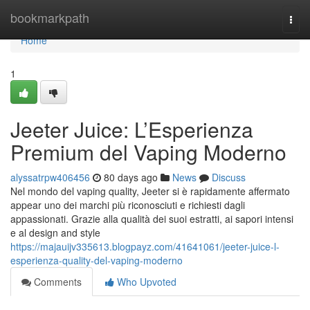
Home
bookmarkpath
Togg
navi
Home
1
Jeeter Juice: L’Esperienza
Premium del Vaping Moderno
alyssatrpw406456
80 days ago
News
Discuss
Nel mondo del vaping quality, Jeeter si è rapidamente affermato
appear uno dei marchi più riconosciuti e richiesti dagli
appassionati. Grazie alla qualità dei suoi estratti, ai sapori intensi
e al design and style
https://majauijv335613.blogpayz.com/41641061/jeeter-juice-l-
esperienza-quality-del-vaping-moderno
Comments
Who Upvoted