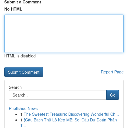
Submit a Comment
No HTML
HTML is disabled
Report Page
Search
Go
Published News
1
The Sweetest Treasure: Discovering Wonderful Ch...
1
{Cầu Bạch Thủ Lô Kép MB: Soi Cầu Dự Đoán Phân
T...