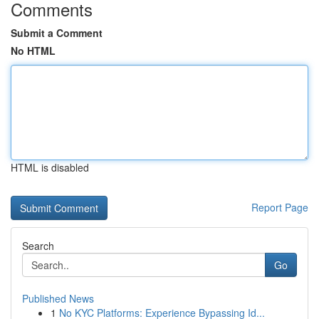
Comments
Submit a Comment
No HTML
HTML is disabled
Report Page
Search
Go
Published News
1
No KYC Platforms: Experience Bypassing Id...