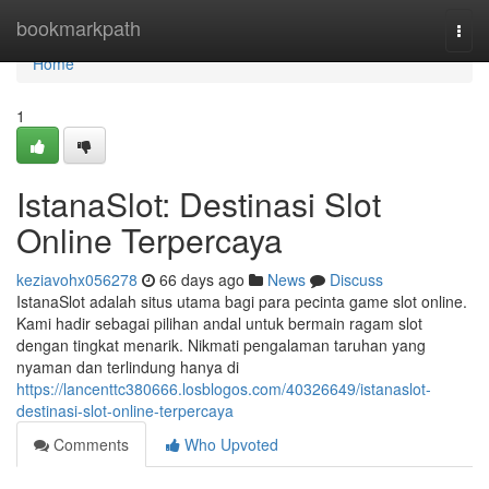
Home
bookmarkpath
Togg
navi
Home
1
IstanaSlot: Destinasi Slot
Online Terpercaya
keziavohx056278
66 days ago
News
Discuss
IstanaSlot adalah situs utama bagi para pecinta game slot online.
Kami hadir sebagai pilihan andal untuk bermain ragam slot
dengan tingkat menarik. Nikmati pengalaman taruhan yang
nyaman dan terlindung hanya di
https://lancenttc380666.losblogos.com/40326649/istanaslot-
destinasi-slot-online-terpercaya
Comments
Who Upvoted