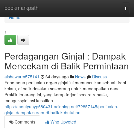
Home
bookmarkpath
Togg
navi
Home
1
Perdagangan Ginjal : Dampak
Mencekam di Balik Permintaan
aishawarm575141
64 days ago
News
Discuss
Fenomena penjualan organ ginjal ini memunculkan sebuah ironi
kelam, di balik desakan seseorang untuk mendapatkan dana.
Praktik terlarang ini, yang kerap terjadi secara rahasia,
mengeksploitasi kesulitan
https://montyunyp680431.acidblog.net/72857145/penjualan-
ginjal-dampak-seram-di-balik-kebutuhan
Comments
Who Upvoted