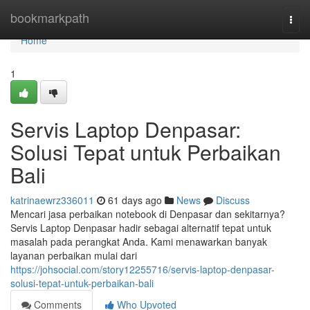
Home
bookmarkpath
Togg
navi
Home
1
Servis Laptop Denpasar:
Solusi Tepat untuk Perbaikan
Bali
katrinaewrz336011
61 days ago
News
Discuss
Mencari jasa perbaikan notebook di Denpasar dan sekitarnya?
Servis Laptop Denpasar hadir sebagai alternatif tepat untuk
masalah pada perangkat Anda. Kami menawarkan banyak
layanan perbaikan mulai dari
https://johsocial.com/story12255716/servis-laptop-denpasar-
solusi-tepat-untuk-perbaikan-bali
Comments
Who Upvoted