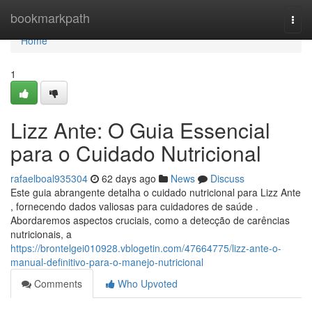
Home
bookmarkpath
Togg
navi
Home
1
Lizz Ante: O Guia Essencial
para o Cuidado Nutricional
rafaelboal935304
62 days ago
News
Discuss
Este guia abrangente detalha o cuidado nutricional para Lizz Ante
, fornecendo dados valiosas para cuidadores de saúde .
Abordaremos aspectos cruciais, como a detecção de carências
nutricionais, a
https://brontelgei010928.vblogetin.com/47664775/lizz-ante-o-
manual-definitivo-para-o-manejo-nutricional
Comments
Who Upvoted