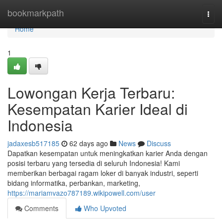
Home
bookmarkpath
Togg
navi
Home
1
Lowongan Kerja Terbaru:
Kesempatan Karier Ideal di
Indonesia
jadaxesb517185
62 days ago
News
Discuss
Dapatkan kesempatan untuk meningkatkan karier Anda dengan
posisi terbaru yang tersedia di seluruh Indonesia! Kami
memberikan berbagai ragam loker di banyak industri, seperti
bidang informatika, perbankan, marketing,
https://mariamvazo787189.wikipowell.com/user
Comments
Who Upvoted