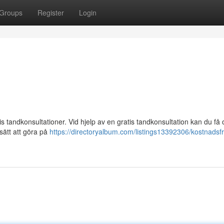
Groups
Register
Login
s tandkonsultationer. Vid hjelp av en gratis tandkonsultation kan du få
 sätt att göra på
https://directoryalbum.com/listings13392306/kostnadsfri