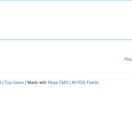
Rep
d
|
Top Users
| Made with
Kliqqi CMS
|
All RSS Feeds