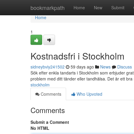
Home
bookmarkpath
Home
New
Submit
Home
1
Kostnadsfri i Stockholm
sidneybviy241502
59 days ago
News
Discuss
Sök efter enkla tandarts i Stockholm som erbjuder grati
problem med ditt tänder eller tandhälsa. Det är ett bra
stockholm
Comments
Who Upvoted
Comments
Submit a Comment
No HTML