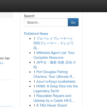
Search
Go
Published News
1
ブルーレイプレーヤーと
DVDプレーヤー：テレビで
高...
1
9Wickets Agent List: Your
Complete Resource
 om har
1
J9平台：最新 优惠 活动 介
-i-
绍
1
Port Douglas Fishing
Charters: Your Ultimate R...
1
สอบถามข้อมูล lucabetasia
1
HH88: A Deep Dive into the
Legendary Synth
1
Reputable Repairs and
Upkeep by a Castle Hill E...
1
A TAG Heuer Grand