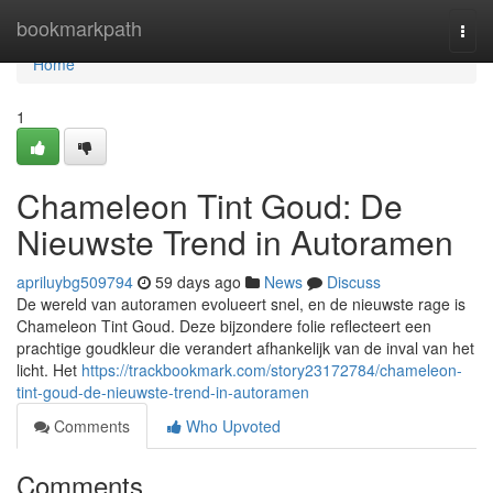
Home
bookmarkpath
Togg
navi
Home
1
Chameleon Tint Goud: De
Nieuwste Trend in Autoramen
apriluybg509794
59 days ago
News
Discuss
De wereld van autoramen evolueert snel, en de nieuwste rage is
Chameleon Tint Goud. Deze bijzondere folie reflecteert een
prachtige goudkleur die verandert afhankelijk van de inval van het
licht. Het
https://trackbookmark.com/story23172784/chameleon-
tint-goud-de-nieuwste-trend-in-autoramen
Comments
Who Upvoted
Comments