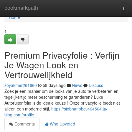
Home
bookmarkpath
Togg
navi
Home
1
Premium Privacyfolie : Verfijn
Je Wagen Look en
Vertrouwelijkheid
zoyakmer261660
58 days ago
News
Discuss
Zoek je een manier om de looks van je auto te verbeteren en
tegelijkertijd meer bescherming te garanderen? Luxe
Autoruitenfolie is de ideale keuze ! Onze privacyfolie biedt niet
alleen een moderne stijl,
https://siobhanbbcv464564.ja-
blog.com/profile
Comments
Who Upvoted