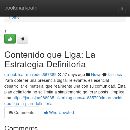
Home
bookmarkpath
Togg
navi
Home
1
Contenido que Liga: La
Estrategia Definitoria
qu-publicar-en-redes667389
57 days ago
News
Discuss
Para obtener una presencia digital relevante, es esencial
desarrollar el material que realmente una con su comunidad. Esta
plan definitoria no se limita a simplemente generar posts ; implica
una
https://janakjea988035.nizarblog.com/41885790/información-
que-liga-la-plan-definitoria
Comments
Who Upvoted
Comments