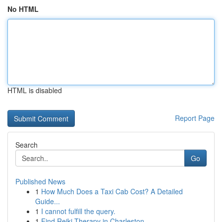
No HTML
HTML is disabled
Report Page
Search
Go
Published News
1
How Much Does a Taxi Cab Cost? A Detailed
Guide...
1
I cannot fulfill the query.
1
Find Reiki Therapy in Charleston