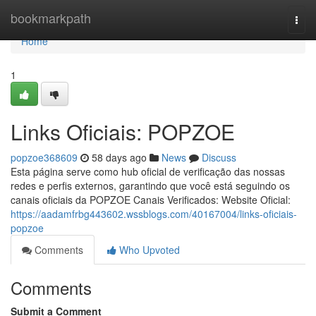
Home
bookmarkpath
Togg
navi
Home
1
Links Oficiais: POPZOE
popzoe368609
58 days ago
News
Discuss
Esta página serve como hub oficial de verificação das nossas
redes e perfis externos, garantindo que você está seguindo os
canais oficiais da POPZOE Canais Verificados: Website Oficial:
https://aadamfrbg443602.wssblogs.com/40167004/links-oficiais-
popzoe
Comments
Who Upvoted
Comments
Submit a Comment