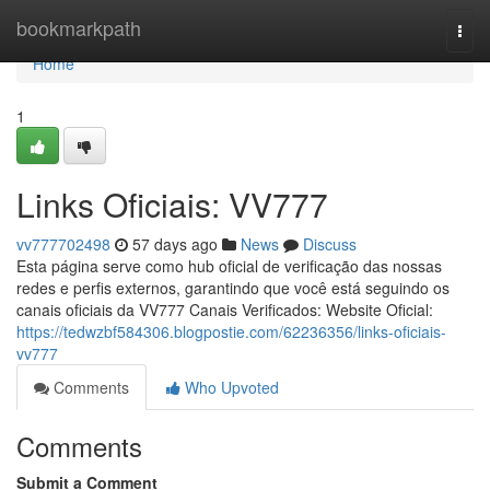
Home
bookmarkpath
Togg
navi
Home
1
Links Oficiais: VV777
vv777702498
57 days ago
News
Discuss
Esta página serve como hub oficial de verificação das nossas
redes e perfis externos, garantindo que você está seguindo os
canais oficiais da VV777 Canais Verificados: Website Oficial:
https://tedwzbf584306.blogpostie.com/62236356/links-oficiais-
vv777
Comments
Who Upvoted
Comments
Submit a Comment