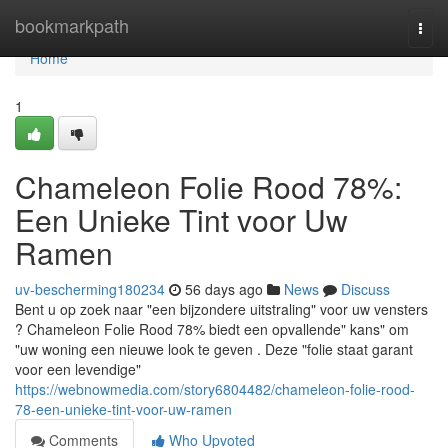
Home
bookmarkpath
Togg
navi
Home
1
Chameleon Folie Rood 78%:
Een Unieke Tint voor Uw
Ramen
uv-bescherming180234
56 days ago
News
Discuss
Bent u op zoek naar "een bijzondere uitstraling" voor uw vensters
? Chameleon Folie Rood 78% biedt een opvallende" kans" om
"uw woning een nieuwe look te geven . Deze "folie staat garant
voor een levendige"
https://webnowmedia.com/story6804482/chameleon-folie-rood-
78-een-unieke-tint-voor-uw-ramen
Comments
Who Upvoted