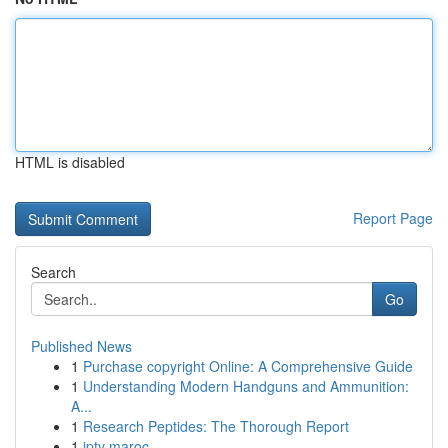
HTML is disabled
Report Page
Search
Go
Published News
1
Purchase copyright Online: A Comprehensive Guide
1
Understanding Modern Handguns and Ammunition:
A...
1
Research Peptides: The Thorough Report
1
iptv maroc