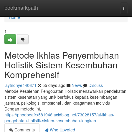
Home
bookmarkpath
Togg
navi
Home
1
Metode Ikhlas Penyembuhan
Holistik Sistem Kesembuhan
Komprehensif
laytndnye440671
55 days ago
News
Discuss
Metode Kesalehan Pengobatan Holistik menawarkan pendekatan
sistem kesehatan yang unik berfokus kepada keseimbangan
jasmani, psikologis, emosional , dan keagamaan individu .
Dengan metode ini,
https://phoebeafrx581948.acidblog.net/73028157/al-ikhlas-
pengobatan-holistik-sistem-kesembuhan-lengkap
Comments
Who Upvoted