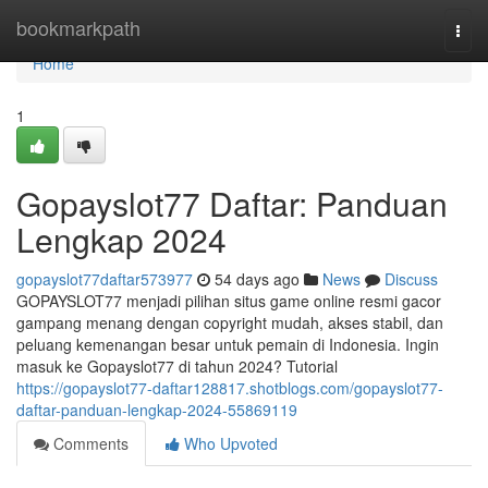
Home
bookmarkpath
Togg
navi
Home
1
Gopayslot77 Daftar: Panduan
Lengkap 2024
gopayslot77daftar573977
54 days ago
News
Discuss
GOPAYSLOT77 menjadi pilihan situs game online resmi gacor
gampang menang dengan copyright mudah, akses stabil, dan
peluang kemenangan besar untuk pemain di Indonesia. Ingin
masuk ke Gopayslot77 di tahun 2024? Tutorial
https://gopayslot77-daftar128817.shotblogs.com/gopayslot77-
daftar-panduan-lengkap-2024-55869119
Comments
Who Upvoted