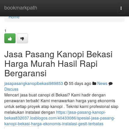
Home
bookmarkpath
Togg
navi
Home
1
Jasa Pasang Kanopi Bekasi
Harga Murah Hasil Rapi
Bergaransi
jasapasangkanopibekasi989853
55 days ago
News
Discuss
Mencari jasa buat canopi di Bekasi? Kami hadir dengan
penawaran terbaik! Kami menawarkan harga yang ekonomis
untuk setiap proyek atap kanopi . Teknisi kami profesional siap
melakukan instalasi dengan
https://jasa-pasang-kanopi-
bekas832037.losblogos.com/40433086/spesial-jasa-pasang-
kanopi-bekasi-harga-ekonomis-instalasi-gesit-terbatas