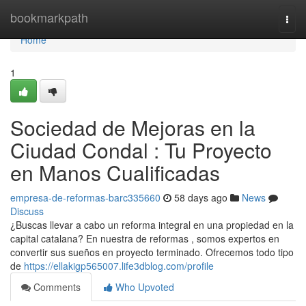
Home
bookmarkpath
Togg
navi
Home
1
Sociedad de Mejoras en la
Ciudad Condal : Tu Proyecto
en Manos Cualificadas
empresa-de-reformas-barc335660
58 days ago
News
Discuss
¿Buscas llevar a cabo un reforma integral en una propiedad en la
capital catalana? En nuestra de reformas , somos expertos en
convertir sus sueños en proyecto terminado. Ofrecemos todo tipo
de
https://ellakigp565007.life3dblog.com/profile
Comments
Who Upvoted