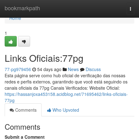
Home
bookmarkpath
Togg
navi
Home
1
Links Oficiais:77pg
77-pg979456
54 days ago
News
Discuss
Esta página serve como hub oficial de verificação das nossas
redes e perfis externos, garantindo que você está seguindo os
canais oficiais da 77pg Canais Verificados: Website Oficial:
https://hassanjoxa453158.acidblog.net/71695462/links-oficiais-
77pg
Comments
Who Upvoted
Comments
Submit a Comment