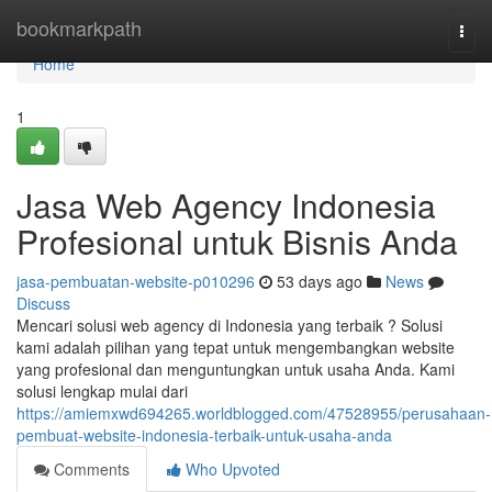
Home
bookmarkpath
Togg
navi
Home
1
Jasa Web Agency Indonesia
Profesional untuk Bisnis Anda
jasa-pembuatan-website-p010296
53 days ago
News
Discuss
Mencari solusi web agency di Indonesia yang terbaik ? Solusi
kami adalah pilihan yang tepat untuk mengembangkan website
yang profesional dan menguntungkan untuk usaha Anda. Kami
solusi lengkap mulai dari
https://amiemxwd694265.worldblogged.com/47528955/perusahaan-
pembuat-website-indonesia-terbaik-untuk-usaha-anda
Comments
Who Upvoted