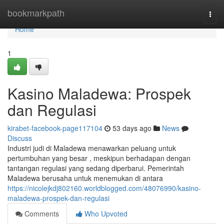
Home
bookmarkpath
Togg
navi
Home
1
Kasino Maladewa: Prospek
dan Regulasi
kirabet-facebook-page117104
53 days ago
News
Discuss
Industri judi di Maladewa menawarkan peluang untuk
pertumbuhan yang besar , meskipun berhadapan dengan
tantangan regulasi yang sedang diperbarui. Pemerintah
Maladewa berusaha untuk menemukan di antara
https://nicolejkdj802160.worldblogged.com/48076990/kasino-
maladewa-prospek-dan-regulasi
Comments
Who Upvoted