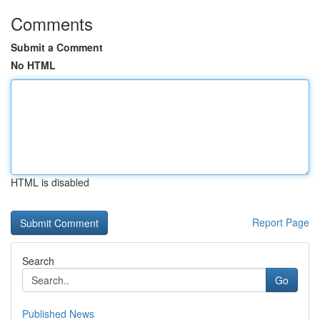
Comments
Submit a Comment
No HTML
HTML is disabled
Report Page
Search
Go
Published News